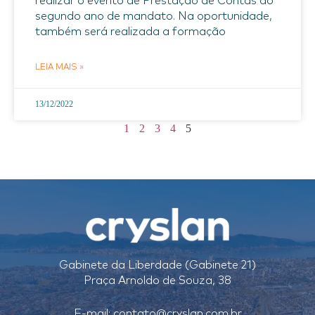
realizar o evento de Prestação de Contas do
segundo ano de mandato. Na oportunidade,
também será realizada a formação
LEIA MAIS »
13/12/2022
1
2
3
4
5
Gabinete da Liberdade (Gabinete 21)
Praça Arnoldo de Souza, 38
E-mail:
contato@cryslan.com.br