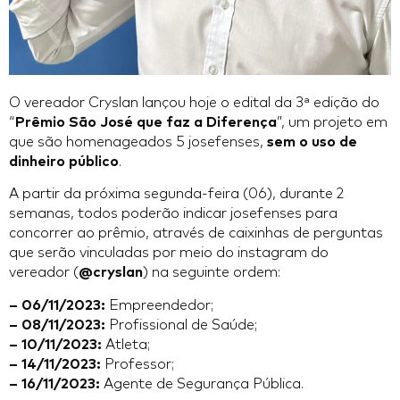
O vereador Cryslan lançou hoje o edital da 3ª edição do
“
Prêmio São José que faz a Diferença
”, um projeto em
que são homenageados 5 josefenses,
sem o uso de
dinheiro público
.
A partir da próxima segunda-feira (06), durante 2
semanas, todos poderão indicar josefenses para
concorrer ao prêmio, através de caixinhas de perguntas
que serão vinculadas por meio do instagram do
vereador (
@cryslan
) na seguinte ordem:
– 06/11/2023:
Empreendedor;
– 08/11/2023:
Profissional de Saúde;
– 10/11/2023:
Atleta;
– 14/11/2023:
Professor;
– 16/11/2023:
Agente de Segurança Pública.