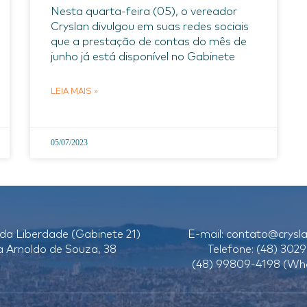
Nesta quarta-feira (05), o vereador
Cryslan divulgou em suas redes sociais
que a prestação de contas do mês de
junho já está disponível no Gabinete
LEIA MAIS »
05/07/2023
da Liberdade (Gabinete 21)
E-mail:
contato@crysla
a Arnoldo de Souza, 38
Telefone: (48) 3029
(48) 99809-4198 (Wh