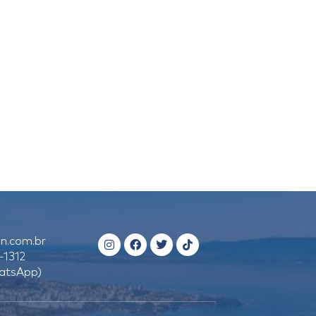
n.com.br
-1312
atsApp)