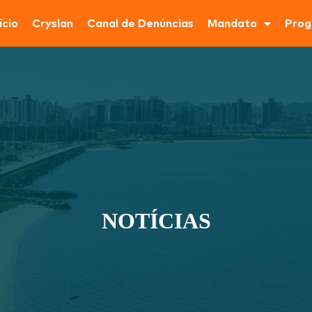
ício
Cryslan
Canal de Denúncias
Mandato
Prog
NOTÍCIAS