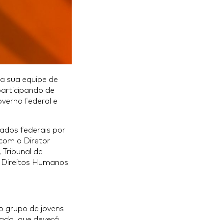
da sua equipe de
participando de
overno federal e
tados federais por
 com o Diretor
 Tribunal de
e Direitos Humanos;
 o grupo de jovens
tado, que deverá