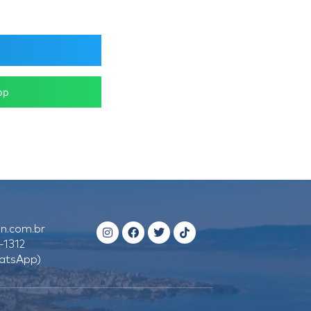
pp
n.com.br
-1312
atsApp)