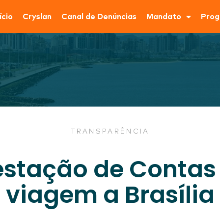
ício
Cryslan
Canal de Denúncias
Mandato
Prog
TRANSPARÊNCIA
estação de Contas
viagem a Brasília