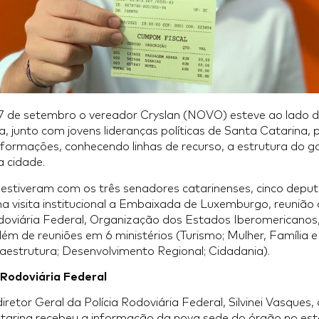
 17 de setembro o vereador Cryslan (NOVO) esteve ao lado 
a, junto com jovens lideranças políticas de Santa Catarina, 
 formações, conhecendo linhas de recurso, a estrutura do g
a cidade.
 estiveram com os três senadores catarinenses, cinco depu
a visita institucional a Embaixada de Luxemburgo, reunião
odoviária Federal, Organização dos Estados Iberomericanos,
ém de reuniões em 6 ministérios (Turismo; Mulher, Família 
aestrutura; Desenvolvimento Regional; Cidadania).
 Rodoviária Federal
etor Geral da Polícia Rodoviária Federal, Silvinei Vasques,
atarina recebeu a informação da nova sede do órgão no es