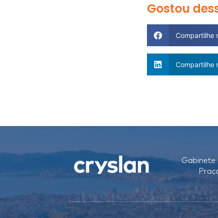
Gostou dess
Compartilhe
Compartilhe 
Gabinete 
Praç