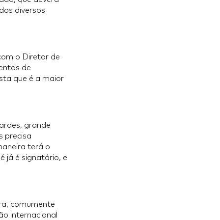
dos diversos
com o Diretor de
entas de
ta que é a maior
Nardes, grande
s precisa
aneira terá o
já é signatário, e
ura, comumente
o internacional