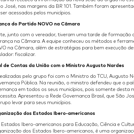
São José, nas margens da BR 101. Também foram apresenta
er acessados pelos municípios.
rança do Partido NOVO na Câmara
te, junto com o vereador, tiveram uma tarde de formação 
derança na Câmara. A equipe conheceu os métodos e ferram
OVO na Câmara, além de estratégias para bem execução des
lador: fiscalizar.
al de Contas da União com o Ministro Augusto Nardes
ealizadas pelo grupo foi com o Ministro do TCU, Augusto 
ernança Pública. Na reunião, o ministro defendeu que o paí
rnança em todos os seus municípios, pois somente desta m
cessita. Apresentou a Rede Governança Brasil, que São José 
rupo levar para seus municípios.
ganização dos Estados Ibero-americanos
 Estados Ibero-americanos para Educação, Ciência e Cult
anização dos Estados Ibero-americanos, é uma organizaçã